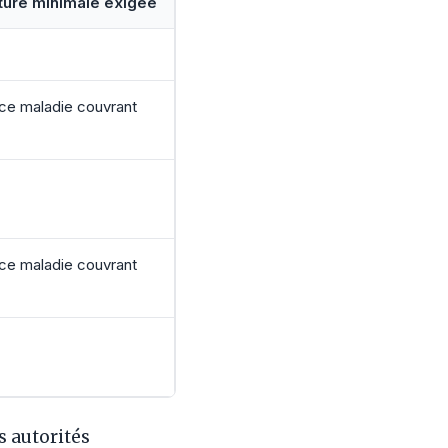
ture minimale exigée
ce maladie couvrant
ce maladie couvrant
s autorités