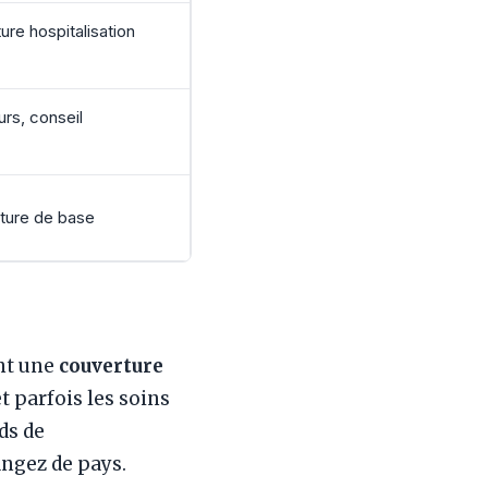
ure hospitalisation
rs, conseil
rture de base
ent une
couverture
t parfois les soins
ds de
angez de pays.