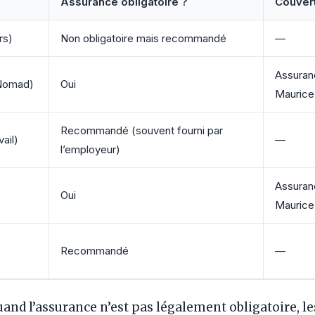
Assurance obligatoire ?
Couver
rs)
Non obligatoire mais recommandé
—
Assuran
 Nomad)
Oui
Maurice
Recommandé (souvent fourni par
ail)
—
l’employeur)
Assuran
Oui
Maurice
Recommandé
—
nd l’assurance n’est pas légalement obligatoire, le