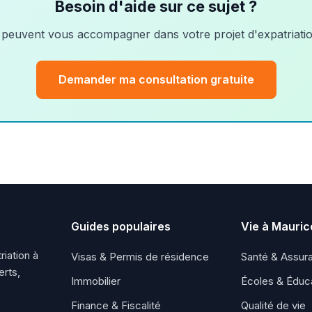
Besoin d'aide sur ce sujet ?
peuvent vous accompagner dans votre projet d'expatriatio
Demander ma consultation gratuite
Guides populaires
Vie à Mauric
riation à
Visas & Permis de résidence
Santé & Assur
erts,
Immobilier
Écoles & Éduc
Finance & Fiscalité
Qualité de vie