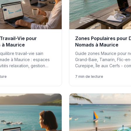
 Travail-Vie pour
Zones Populaires pour D
 à Maurice
Nomads à Maurice
quilibre travail-vie sain
Guide zones Maurice pour n
ade à Maurice : espaces
Grand-Baie, Tamarin, Flic-en
ivités relaxation, gestion
Curepipe, Île aux Cerfs - co
aires, productivité.
lifestyle, coûts, ambiance.
ture
7 min de lecture