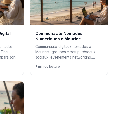
igital
Communauté Nomades
Numériques à Maurice
omades :
Communauté digitaux nomades à
-Flac,
Maurice : groupes meetup, réseaux
mparaison
sociaux, événements networking,
cohabitation, associations
7 min de lecture
professionnelles.