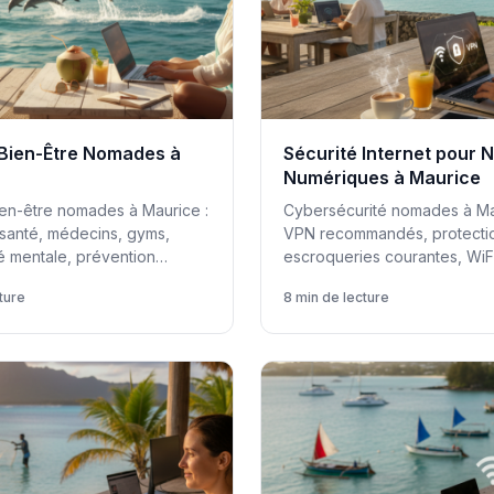
 Bien-Être Nomades à
Sécurité Internet pour
Numériques à Maurice
ien-être nomades à Maurice :
Cybersécurité nomades à Ma
santé, médecins, gyms,
VPN recommandés, protecti
é mentale, prévention
escroqueries courantes, WiFi
ellness.
partage données sensibles.
ture
8 min de lecture