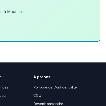
n à Maurice.
e
À propos
ances
Politique de Confidentialité
ation
CGU
Devenir partenaire