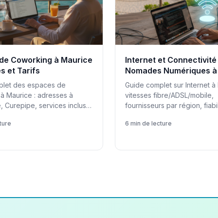
de Coworking à Maurice
Internet et Connectivité
s et Tarifs
Nomades Numériques à
plet des espaces de
Guide complet sur Internet à 
à Maurice : adresses à
vitesses fibre/ADSL/mobile,
, Curepipe, services inclus,
fournisseurs par région, fiabil
suels et qualité communauté.
solutions de backup pour n
ture
6 min de lecture