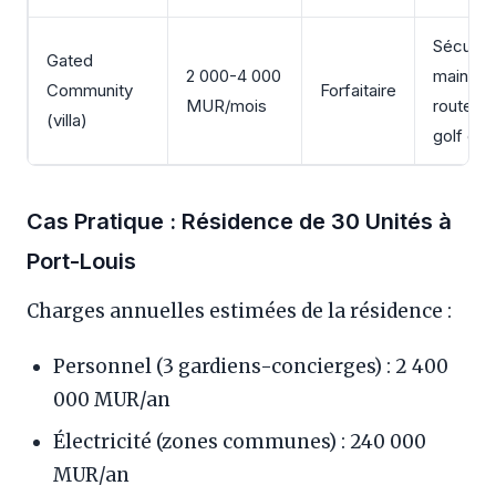
Sécurité
Gated
2 000-4 000
mainten
Community
Forfaitaire
MUR/mois
route c
(villa)
golf éve
Cas Pratique : Résidence de 30 Unités à
Port-Louis
Charges annuelles estimées de la résidence :
Personnel (3 gardiens-concierges) : 2 400
000 MUR/an
Électricité (zones communes) : 240 000
MUR/an