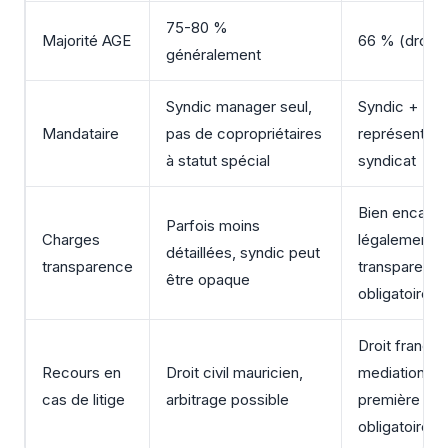
75-80 %
Majorité AGE
66 % (droit f
généralement
Syndic manager seul,
Syndic +
Mandataire
pas de copropriétaires
représentant
à statut spécial
syndicat
Bien encadr
Parfois moins
Charges
légalement,
détaillées, syndic peut
transparence
transparenc
être opaque
obligatoire
Droit français
Recours en
Droit civil mauricien,
mediation en
cas de litige
arbitrage possible
première ins
obligatoire