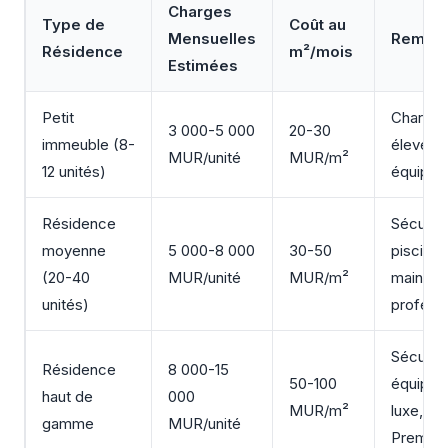
Charges
Type de
Coût au
Mensuelles
Remar
Résidence
m²/mois
Estimées
Petit
Charges
3 000-5 000
20-30
immeuble (8-
élevées
MUR/unité
MUR/m²
12 unités)
équipe
Résidence
Sécurité
moyenne
5 000-8 000
30-50
piscine,
(20-40
MUR/unité
MUR/m²
mainten
unités)
professi
Sécurité
Résidence
8 000-15
50-100
équipe
haut de
000
MUR/m²
luxe, se
gamme
MUR/unité
Premiu