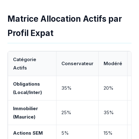
Matrice Allocation Actifs par
Profil Expat
Catégorie
Conservateur
Modéré
Cr
Actifs
Obligations
35%
20%
10
(Local/Inter)
Immobilier
25%
35%
2
(Maurice)
Actions SEM
5%
15%
2