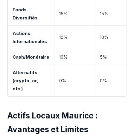
Fonds
15%
15%
2
Diversifiés
Actions
10%
10%
15
Internationales
Cash/Monétaire
10%
5%
5
Alternatifs
(crypto, or,
0%
0%
5
etc.)
Actifs Locaux Maurice :
Avantages et Limites