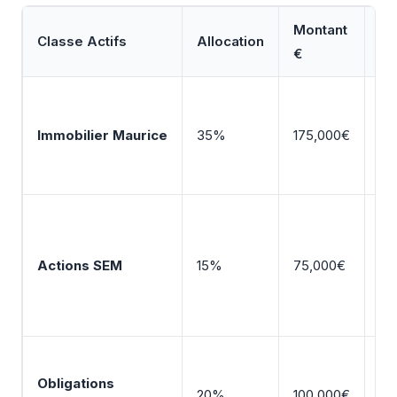
Montant
Classe Actifs
Allocation
Dé
€
Vil
in
Immobilier Maurice
35%
175,000€
Po
re
Por
8 
Actions SEM
15%
75,000€
ba
imm
uti
Ob
Obligations
10 
20%
100,000€