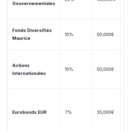
Gouvernementales
re
3,
ULI
Fonds Diversifiés
10%
50,000€
ge
Maurice
6%
ET
Actions
(U
10%
50,000€
Internationales
(In
vi
Bu
al
Eurobonds EUR
7%
35,000€
3,
div
de