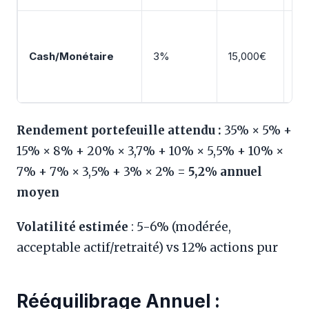
Co
ép
Cash/Monétaire
3%
15,000€
MU
liq
Rendement portefeuille attendu :
35% × 5% +
15% × 8% + 20% × 3,7% + 10% × 5,5% + 10% ×
7% + 7% × 3,5% + 3% × 2% =
5,2% annuel
moyen
Volatilité estimée
: 5-6% (modérée,
acceptable actif/retraité) vs 12% actions pur
Rééquilibrage Annuel :