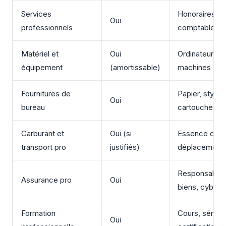
Services
Honoraires av
Oui
professionnels
comptable, co
Matériel et
Oui
Ordinateur, mo
équipement
(amortissable)
machines
Fournitures de
Papier, stylos,
Oui
bureau
cartouches d
Carburant et
Oui (si
Essence clien
transport pro
justifiés)
déplacement a
Responsabilité
Assurance pro
Oui
biens, cyber
Formation
Cours, sémina
Oui