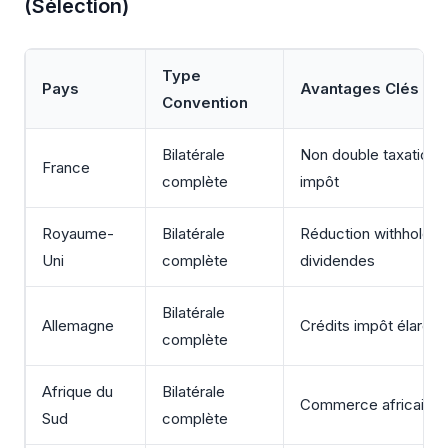
(Sélection)
Type
Pays
Avantages Clés
Convention
Bilatérale
Non double taxation, 
France
complète
impôt
Royaume-
Bilatérale
Réduction withholding
Uni
complète
dividendes
Bilatérale
Allemagne
Crédits impôt élargis
complète
Afrique du
Bilatérale
Commerce africain fac
Sud
complète