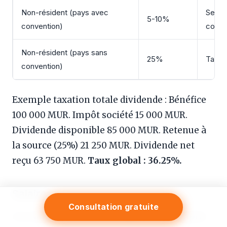
Non-résident (pays avec
Selon
5-10%
convention)
conve
Non-résident (pays sans
25%
Taux 
convention)
Exemple taxation totale dividende : Bénéfice
100 000 MUR. Impôt société 15 000 MUR.
Dividende disponible 85 000 MUR. Retenue à
la source (25%) 21 250 MUR. Dividende net
reçu 63 750 MUR.
Taux global : 36.25%.
Salaires
Consultation gratuite
Les salaires versés aux employés (y compris