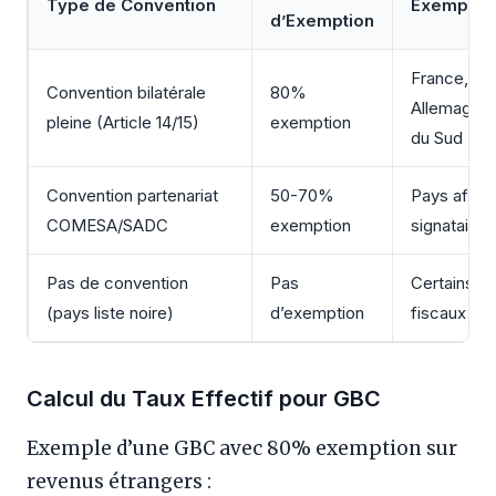
Type de Convention
Exemple 
d’Exemption
France, UK
Convention bilatérale
80%
Allemagne,
pleine (Article 14/15)
exemption
du Sud
Convention partenariat
50-70%
Pays africa
COMESA/SADC
exemption
signataires
Pas de convention
Pas
Certains pa
(pays liste noire)
d’exemption
fiscaux
Calcul du Taux Effectif pour GBC
Exemple d’une GBC avec 80% exemption sur
revenus étrangers :