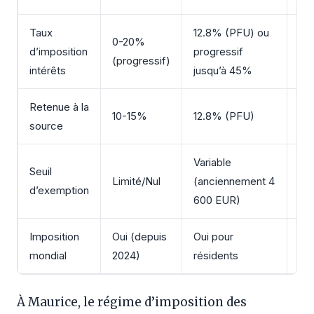
Taux
12.8% (PFU) ou
Pro
0-20%
d’imposition
progressif
jus
(progressif)
intérêts
jusqu’à 45%
50
Retenue à la
10-15%
12.8% (PFU)
15
source
Variable
Seuil
Limité/Nul
(anciennement 4
Var
d’exemption
600 EUR)
Imposition
Oui (depuis
Oui pour
Oui
mondial
2024)
résidents
rés
À Maurice, le régime d’imposition des