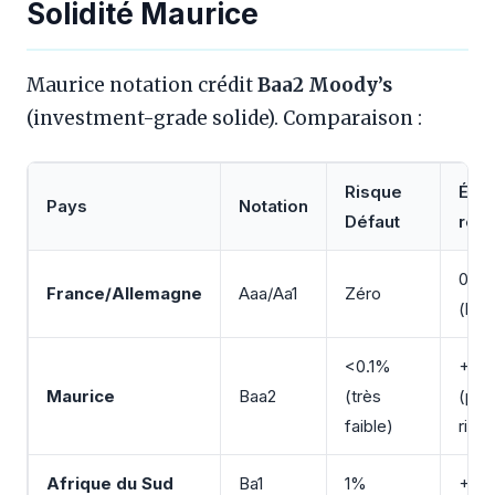
Solidité Maurice
Maurice notation crédit
Baa2 Moody’s
(investment-grade solide). Comparaison :
Risque
Écar
Pays
Notation
Défaut
ren
0%
France/Allemagne
Aaa/Aa1
Zéro
(ben
<0.1%
+2,
Maurice
Baa2
(très
(pri
faible)
risq
Afrique du Sud
Ba1
1%
+4-