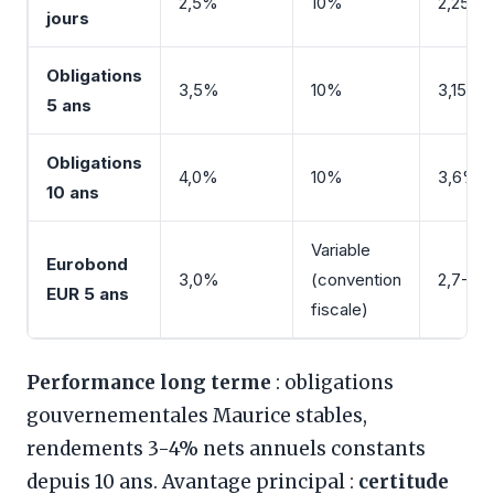
2,5%
10%
2,25%
jours
Obligations
3,5%
10%
3,15%
5 ans
Obligations
4,0%
10%
3,6%
10 ans
Variable
Eurobond
3,0%
(convention
2,7-3
EUR 5 ans
fiscale)
Performance long terme
: obligations
gouvernementales Maurice stables,
rendements 3-4% nets annuels constants
depuis 10 ans. Avantage principal :
certitude