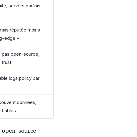
mité, servers parfois
 mais réputée moins
ng-edge »
, pas open-source,
 trust
ble logs policy par
souvent données,
 fiables
s, open-source