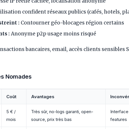
sse IP réelle cachée, localisation anonyme
ilisation confident réseaux publics (cafés, hotels, pl
treint :
Contourner géo-blocages région certains
ts :
Anonyme p2p usage moins risqué
nsactions bancaires, email, accès clients sensibles
s Nomades
Coût
Avantages
Inconvé
5 € /
Très sûr, no-logs garanti, open-
Interface
mois
source, prix très bas
features