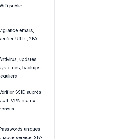
WiFi public
Vigilance emails,
verifier URLs, 2FA
Antivirus, updates
systèmes, backups
réguliers
Vérifier SSID auprès
staff, VPN même
connus
Passwords uniques
chaque service, 2FA