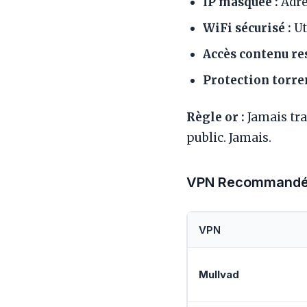
IP masquée :
Adre
WiFi sécurisé :
Ut
Accès contenu res
Protection torren
Règle or :
Jamais tra
public. Jamais.
VPN Recommandé
VPN
Mullvad