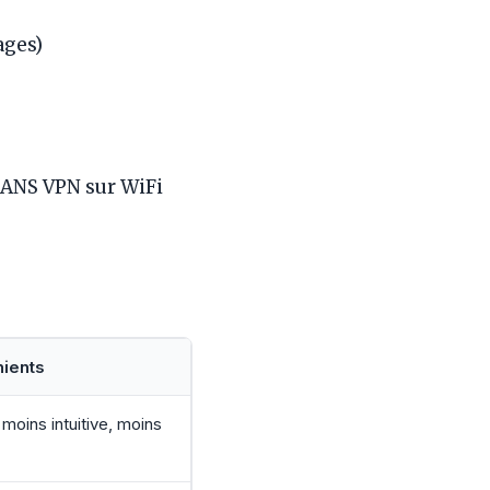
ages)
 SANS VPN sur WiFi
nients
 moins intuitive, moins