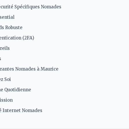
curité Spécifiques Nomades
sential
ds Robuste
ntication (2FA)
reils
s
urantes Nomades à Maurice
z Soi
ne Quotidienne
ission
é Internet Nomades