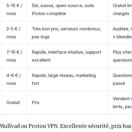
5-10 € /
Sûr, suisse, open-source, suite
Gratuit li
mois
Proton complète
chargés
2-5 € /
Très bon prix, serveurs nombreux,
Auditée,
mois
pas-logs
« bleedi
7-10 € /
Rapide, interface intuitive, support
Plus cher
mois
excellent
questions
4-6 € /
Rapide, large réseau, marketing
Questiona
mois
fort
passé
Vendent 
Gratuit
Prix
lents, peu
Mullvad ou Proton VPN. Excellente sécurité, prix ba