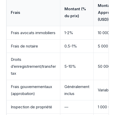
Montant
Montant (%
Frais
Approxim
du prix)
(USD)
Frais avocats immobiliers
1-2%
10 000 – 
Frais de notaire
0.5-1%
5 000 – 1
Droits
d’enregistrement/transfer
5-10%
50 000 – 
tax
Frais gouvernementaux
Généralement
Variable
(approbation)
inclus
Inspection de propriété
—
1 000 – 3