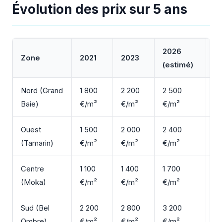
Évolution des prix sur 5 ans
2026
Va
Zone
2021
2023
(estimé)
5 
Nord (Grand
1 800
2 200
2 500
+
Baie)
€/m²
€/m²
€/m²
Ouest
1 500
2 000
2 400
+
(Tamarin)
€/m²
€/m²
€/m²
Centre
1 100
1 400
1 700
+
(Moka)
€/m²
€/m²
€/m²
Sud (Bel
2 200
2 800
3 200
+
Ombre)
€/m²
€/m²
€/m²