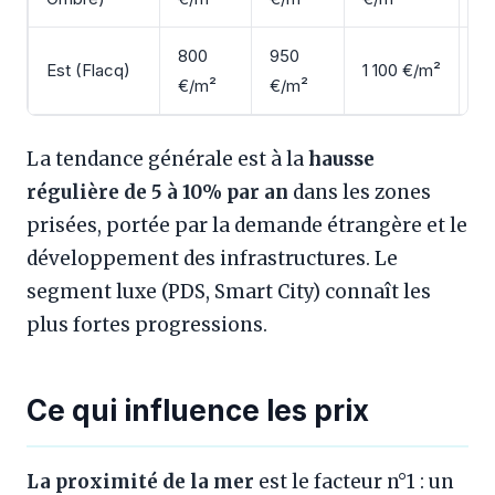
800
950
Est (Flacq)
1 100 €/m²
+
€/m²
€/m²
La tendance générale est à la
hausse
régulière de 5 à 10% par an
dans les zones
prisées, portée par la demande étrangère et le
développement des infrastructures. Le
segment luxe (PDS, Smart City) connaît les
plus fortes progressions.
Ce qui influence les prix
La proximité de la mer
est le facteur n°1 : un