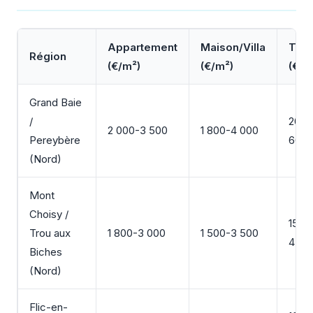
Appartement
Maison/Villa
Terr
Région
(€/m²)
(€/m²)
(€/m
Grand Baie
/
200-
2 000-3 500
1 800-4 000
Pereybère
600
(Nord)
Mont
Choisy /
150-
Trou aux
1 800-3 000
1 500-3 500
450
Biches
(Nord)
Flic-en-