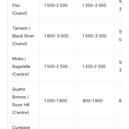
100-
Flac
1 500-2 500
1 200-3 000
350
(Ouest)
Tamarin /
150-
Black River
1 800-3 000
1 500-3 500
500
(Ouest)
Moka /
100-
Bagatelle
1 500-2 500
1 200-2 500
300
(Centre)
Quatre
Bornes /
1 000-1 800
800-1 800
80-2
Rose Hill
(Centre)
Curepipe