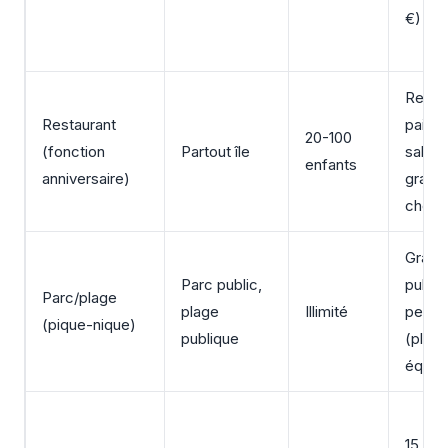
€)
Repa
Restaurant
paiem
20-100
(fonction
Partout île
salle
enfants
anniversaire)
gratui
cher
Gratui
Parc public,
public
Parc/plage
plage
Illimité
petit f
(pique-nique)
publique
(plag
équip
15 00