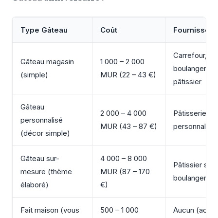
Type Gâteau
Coût
Fournisseur
Carrefour,
Gâteau magasin
1 000 – 2 000
boulangerie, 
(simple)
MUR (22 – 43 €)
pâtissier
Gâteau
2 000 – 4 000
Pâtisserie
personnalisé
MUR (43 – 87 €)
personnalisée
(décor simple)
Gâteau sur-
4 000 – 8 000
Pâtissier spéc
mesure (thème
MUR (87 – 170
boulangerie p
élaboré)
€)
Fait maison (vous
500 – 1 000
Aucun (ache