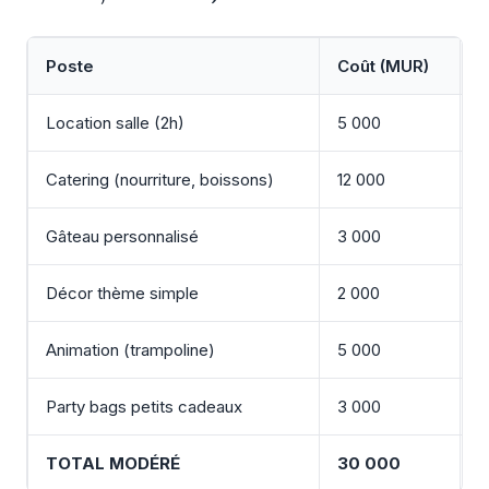
Poste
Coût (MUR)
C
Location salle (2h)
5 000
1
Catering (nourriture, boissons)
12 000
2
Gâteau personnalisé
3 000
6
Décor thème simple
2 000
4
Animation (trampoline)
5 000
1
Party bags petits cadeaux
3 000
6
TOTAL MODÉRÉ
30 000
6