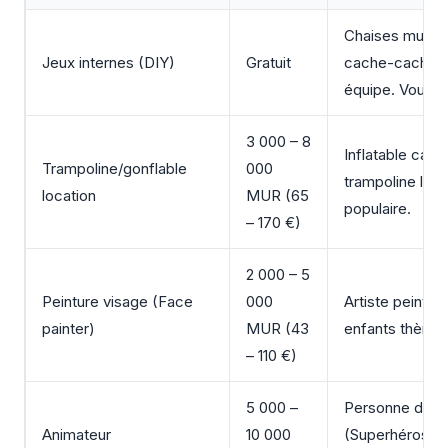
Chaises musica
Jeux internes (DIY)
Gratuit
cache-cache, 
équipe. Vous a
3 000 – 8
Inflatable castl
Trampoline/gonflable
000
trampoline livré
location
MUR (65
populaire.
– 170 €)
2 000 – 5
Peinture visage (Face
000
Artiste peint v
painter)
MUR (43
enfants thème.
– 110 €)
5 000 –
Personne dégu
Animateur
10 000
(Superhéros, c