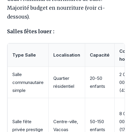
Majorité budget en nourriture (voir ci-
dessous).
Salles fêtes louer :
Coût
Type Salle
Localisation
Capacité
horai
Salle
2 000 
Quartier
20-50
communautaire
000 
résidentiel
enfants
simple
(43 – 
8 000
Salle fête
Centre-ville,
50-150
000 
privée prestige
Vacoas
enfants
(170 