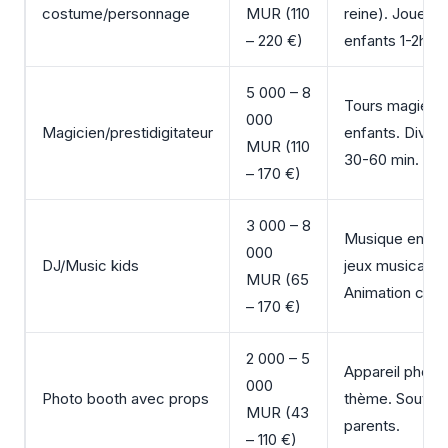
costume/personnage
MUR (110
reine). Joue a
– 220 €)
enfants 1-2h.
5 000 – 8
Tours magie s
000
Magicien/prestidigitateur
enfants. Diver
MUR (110
30-60 min.
– 170 €)
3 000 – 8
Musique enfant
000
DJ/Music kids
jeux musicaux.
MUR (65
Animation cont
– 170 €)
2 000 – 5
Appareil photo
000
Photo booth avec props
thème. Souveni
MUR (43
parents.
– 110 €)