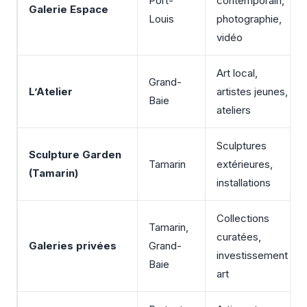
Port-
contemporain,
Galerie Espace
Louis
photographie,
vidéo
Art local,
Grand-
L’Atelier
artistes jeunes,
Baie
ateliers
Sculptures
Sculpture Garden
Tamarin
extérieures,
(Tamarin)
installations
Collections
Tamarin,
curatées,
Galeries privées
Grand-
investissement
Baie
art