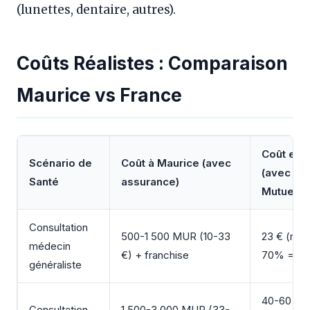
(lunettes, dentaire, autres).
Coûts Réalistes : Comparaison
Maurice vs France
Coût en 
Scénario de
Coût à Maurice (avec
(avec Sé
Santé
assurance)
Mutuelle)
Consultation
500-1 500 MUR (10-33
23 € (rem
médecin
€) + franchise
70% = 7 
généraliste
40-60 €
Consultation
1 500-3 000 MUR (33-