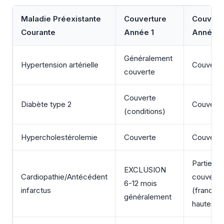
Maladie Préexistante
Couverture
Couvert
Courante
Année 1
Année 2
Généralement
Hypertension artérielle
Couverte
couverte
Couverte
Diabète type 2
Couverte
(conditions)
Hypercholestérolemie
Couverte
Couverte
Partielle
EXCLUSION
Cardiopathie/Antécédent
couverte
6-12 mois
infarctus
(franchis
généralement
hautes)