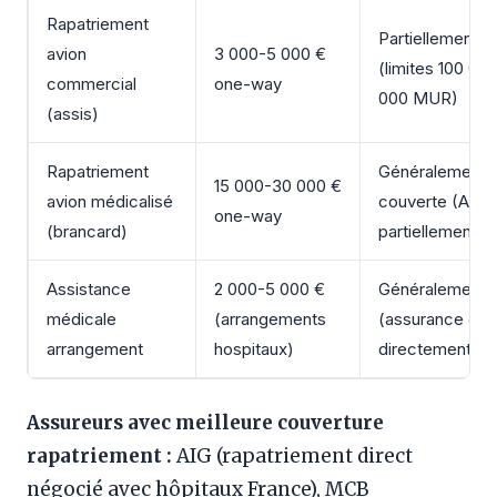
Rapatriement
Partiellement c
avion
3 000-5 000 €
(limites 100 00
commercial
one-way
000 MUR)
(assis)
Rapatriement
Généralement
15 000-30 000 €
avion médicalisé
couverte (AIG
one-way
(brancard)
partiellement)
Assistance
2 000-5 000 €
Généralement 
médicale
(arrangements
(assurance cou
arrangement
hospitaux)
directement)
Assureurs avec meilleure couverture
rapatriement :
AIG (rapatriement direct
négocié avec hôpitaux France), MCB