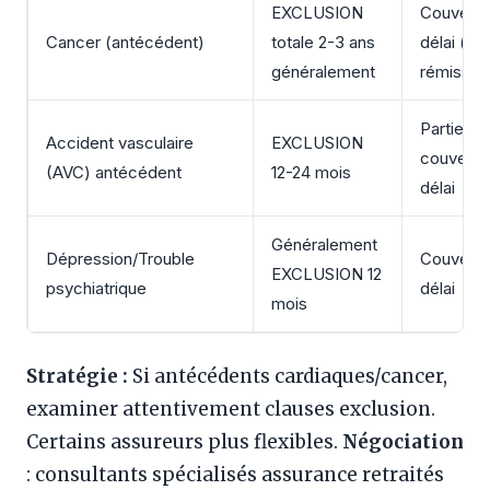
EXCLUSION
Couverte
Cancer (antécédent)
totale 2-3 ans
délai (si 
généralement
rémissio
Partielle
Accident vasculaire
EXCLUSION
couverte
(AVC) antécédent
12-24 mois
délai
Généralement
Dépression/Trouble
Couverte
EXCLUSION 12
psychiatrique
délai
mois
Stratégie :
Si antécédents cardiaques/cancer,
examiner attentivement clauses exclusion.
Certains assureurs plus flexibles.
Négociation
: consultants spécialisés assurance retraités