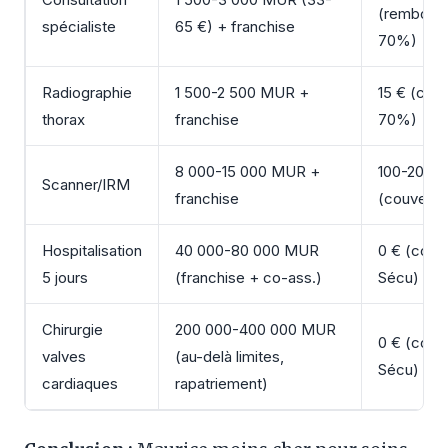
(rembour
spécialiste
65 €) + franchise
70%)
Radiographie
1 500-2 500 MUR +
15 € (couv
thorax
franchise
70%)
8 000-15 000 MUR +
100-200 €
Scanner/IRM
franchise
(couvert
Hospitalisation
40 000-80 000 MUR
0 € (couv
5 jours
(franchise + co-ass.)
Sécu)
Chirurgie
200 000-400 000 MUR
0 € (couv
valves
(au-delà limites,
Sécu)
cardiaques
rapatriement)