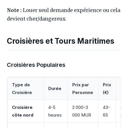
Note :
Louer seul demande expérience ou cela
devient cher/dangereux.
Croisières et Tours Maritimes
Croisières Populaires
Type de
Prix par
Prix
Durée
Inc
Croisière
Personne
(€)
Croisière
4-5
2 000-3
43-
Sno
côte nord
heures
000 MUR
65
rhu