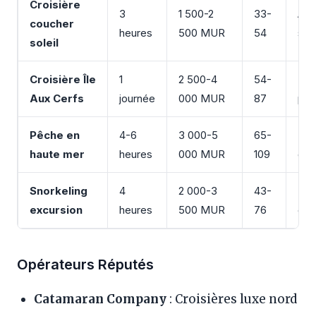
Croisière
3
1 500-2
33-
Apé
coucher
heures
500 MUR
54
sna
soleil
Croisière Île
1
2 500-4
54-
Déj
Aux Cerfs
journée
000 MUR
87
pla
Pêche en
4-6
3 000-5
65-
Équ
haute mer
heures
000 MUR
109
gui
Snorkeling
4
2 000-3
43-
Équ
excursion
heures
500 MUR
76
gui
Opérateurs Réputés
Catamaran Company
: Croisières luxe nord