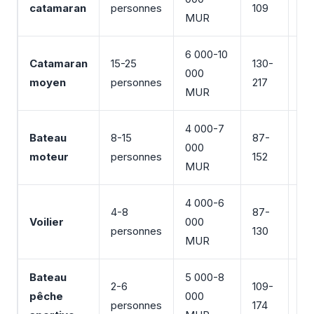
catamaran
personnes
109
inc
MUR
6 000-10
Catamaran
15-25
130-
Éq
000
moyen
personnes
217
sn
MUR
4 000-7
Bateau
8-15
87-
Ca
000
moteur
personnes
152
inc
MUR
4 000-6
4-8
87-
Po
Voilier
000
personnes
130
na
MUR
Bateau
5 000-8
2-6
109-
Éq
pêche
000
personnes
174
pê