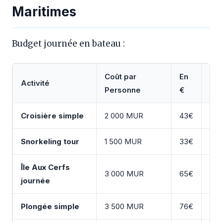
Maritimes
Budget journée en bateau :
Coût par
En
Activité
Du
Personne
€
Croisière simple
2 000 MUR
43€
4-5
Snorkeling tour
1 500 MUR
33€
4 h
Île Aux Cerfs
Jou
3 000 MUR
65€
journée
ent
Plongée simple
3 500 MUR
76€
2 p