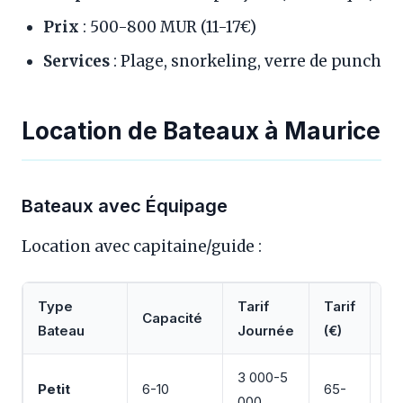
Prix
: 500-800 MUR (11-17€)
Services
: Plage, snorkeling, verre de punch
Location de Bateaux à Maurice
Bateaux avec Équipage
Location avec capitaine/guide :
Type
Tarif
Tarif
Capacité
Se
Bateau
Journée
(€)
3 000-5
Petit
6-10
65-
Éq
000