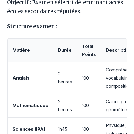
Objectif :
Examen sélectif déterminant accès
écoles secondaires réputées.
Structure examen :
Total
Matière
Durée
Description
Points
Compréhensi
2
Anglais
100
vocabulaire,
heures
composition
2
Calcul, probl
Mathématiques
100
heures
géométrie
Physique, chi
Sciences (IPA)
1h45
100
biologie com