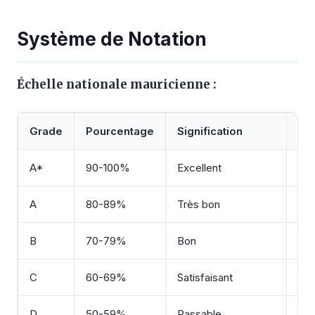
Système de Notation
Échelle nationale mauricienne :
Grade
Pourcentage
Signification
Po
A*
90-100%
Excellent
4.0
A
80-89%
Très bon
3.7
B
70-79%
Bon
3.3
C
60-69%
Satisfaisant
3.0
D
50-59%
Passable
2.0