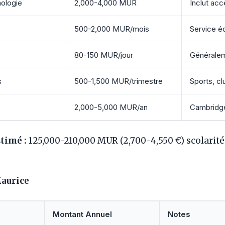
nologie
2,000-4,000 MUR
Inclut acc
500-2,000 MUR/mois
Service é
80-150 MUR/jour
Généralem
s
500-1,500 MUR/trimestre
Sports, cl
2,000-5,000 MUR/an
Cambridge
stimé :
125,000-210,000 MUR (2,700-4,550 €) scolarité
Maurice
Montant Annuel
Notes