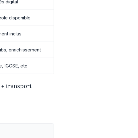
ès digital
cole disponible
ent inclus
ubs, enrichissement
, IGCSE, etc.
 + transport