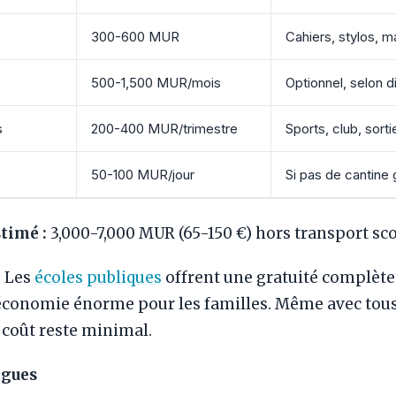
300-600 MUR
Cahiers, stylos, ma
500-1,500 MUR/mois
Optionnel, selon d
s
200-400 MUR/trimestre
Sports, club, sorti
50-100 MUR/jour
Si pas de cantine 
stimé :
3,000-7,000 MUR (65-150 €) hors transport scol
:
Les
écoles publiques
offrent une gratuité complète d
économie énorme pour les familles. Même avec tous 
 coût reste minimal.
ngues