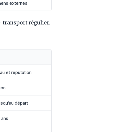
amens externes
 transport régulier.
au et réputation
ion
usqu’au départ
 ans