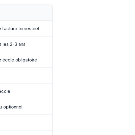
 facturé trimestriel
s les 2-3 ans
 école obligatoire
’école
u optionnel