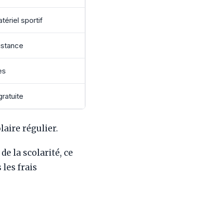
tériel sportif
istance
es
gratuite
aire régulier.
e la scolarité, ce
les frais