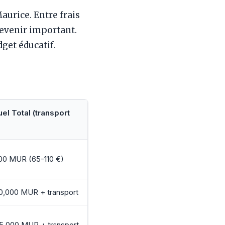
aurice. Entre frais
devenir important.
get éducatif.
el Total (transport
00 MUR (65-110 €)
0,000 MUR + transport
85,000 MUR + transport