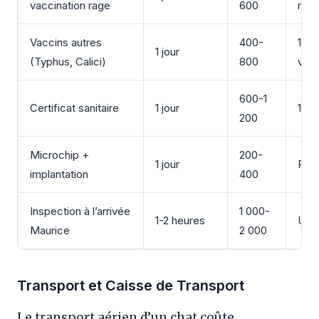
vaccination rage
600
moi
Vaccins autres
400-
1-3 
1 jour
(Typhus, Calici)
800
vacc
600-1
Certificat sanitaire
1 jour
10 j
200
Microchip +
200-
1 jour
Per
implantation
400
Inspection à l’arrivée
1 000-
1-2 heures
Uni
Maurice
2 000
Transport et Caisse de Transport
Le transport aérien d’un chat coûte