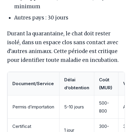
minimum
Autres pays : 30 jours
Durant la quarantaine, le chat doit rester
isolé, dans un espace clos sans contact avec
d’autres animaux. Cette période est critique
pour identifier toute maladie en incubation.
Délai
Coût
Document/Service
Vali
d’obtention
(MUR)
500-
Permis d’importation
5-10 jours
Avan
800
Certificat
300-
30 j
1 jour