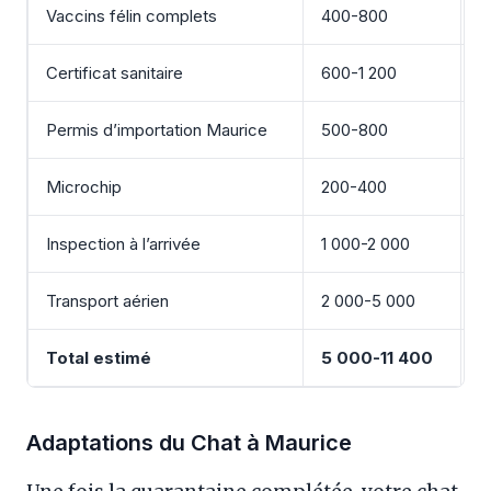
Vaccins félin complets
400-800
9
Certificat sanitaire
600-1 200
1
Permis d’importation Maurice
500-800
1
Microchip
200-400
4
Inspection à l’arrivée
1 000-2 000
2
Transport aérien
2 000-5 000
4
Total estimé
5 000-11 400
1
Adaptations du Chat à Maurice