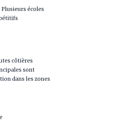
 Plusieurs écoles
étitifs
utes côtières
ncipales sont
ntion dans les zones
e