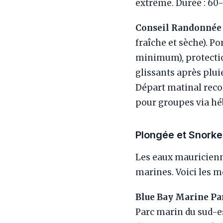
extrême. Durée : 60
Conseil Randonnée 
fraîche et sèche). P
minimum), protection
glissants après plu
Départ matinal reco
pour groupes via h
Plongée et Snorke
Les eaux mauricienne
marines. Voici les me
Blue Bay Marine Pa
Parc marin du sud-es