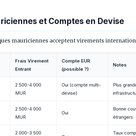
iciennes et Comptes en Devise
ques mauriciennes acceptent virements internation
Frais Virement
Compte EUR
Notes
Entrant
(possible ?)
2 500-4 000
Oui (compte multi-
Plus grand
MUR
devise)
infrastruct
s
2 500-4 000
Bonne couv
Oui
MUR
étrangers
2 000-3 500
Taux compé