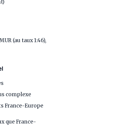
t)
UR (au taux 1:46),
el
es
plus complexe
nts France-Europe
ux que France-