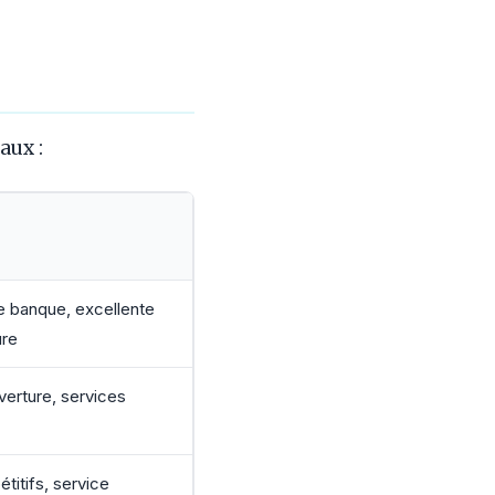
aux :
e banque, excellente
ure
erture, services
titifs, service