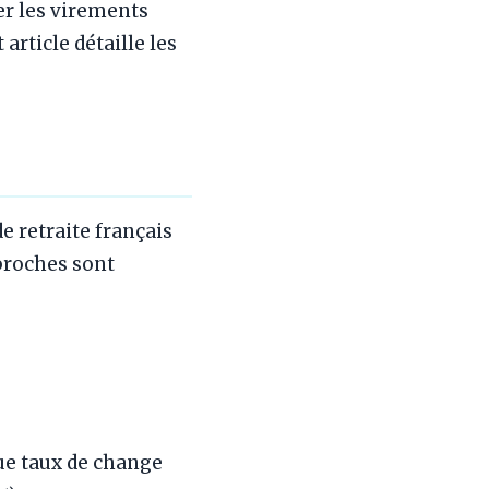
er les virements
article détaille les
e
e retraite français
proches sont
ue taux de change