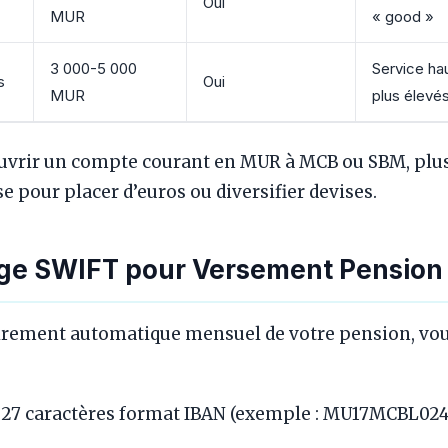
Oui
MUR
« good »
3 000-5 000
Service ha
s
Oui
MUR
plus élevé
uvrir un compte courant en MUR à MCB ou SBM, plu
 pour placer d’euros ou diversifier devises.
ge SWIFT pour Versement Pension
virement automatique mensuel de votre pension, vous
 27 caractères format IBAN (exemple : MU17MCBL0