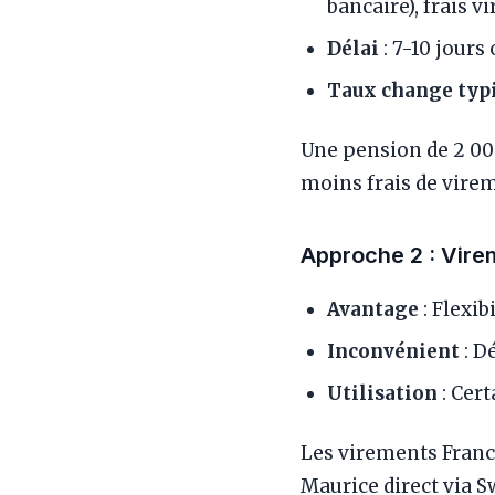
bancaire), frais 
Délai
: 7-10 jour
Taux change typ
Une pension de 2 000
moins frais de vir
Approche 2 : Vire
Avantage
: Flexib
Inconvénient
: D
Utilisation
: Cer
Les virements Franc
Maurice direct via Sw