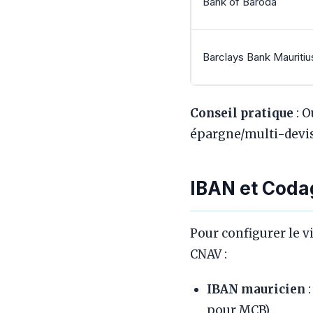
Bank of Baroda
Barclays Bank Mauritiu
Conseil pratique
: O
épargne/multi-devise
IBAN et Coda
Pour configurer le 
CNAV :
IBAN mauricien
:
pour MCB)