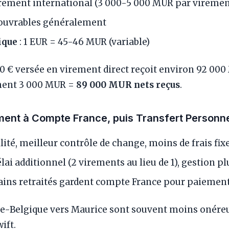
virement international (3 000-5 000 MUR par viremen
s ouvrables généralement
ique
: 1 EUR = 45-46 MUR (variable)
 € versée en virement direct reçoit environ 92 000 M
ement 3 000 MUR =
89 000 MUR nets reçus
.
ment à Compte France, puis Transfert Personn
ilité, meilleur contrôle de change, moins de frais fix
élai additionnel (2 virements au lieu de 1), gestion 
tains retraités gardent compte France pour paieme
e-Belgique vers Maurice sont souvent moins onére
ift.