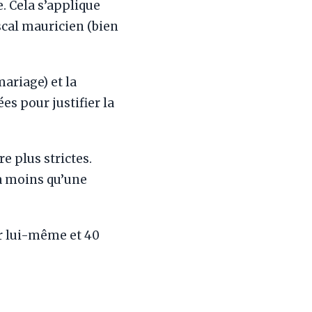
. Cela s’applique
scal mauricien (bien
ariage) et la
s pour justifier la
e plus strictes.
à moins qu’une
r lui-même et 40