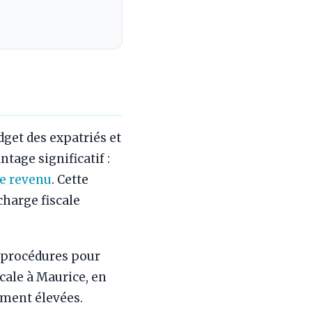
get des expatriés et
tage significatif :
le revenu
. Cette
charge fiscale
s procédures pour
scale à Maurice, en
ement élevées.