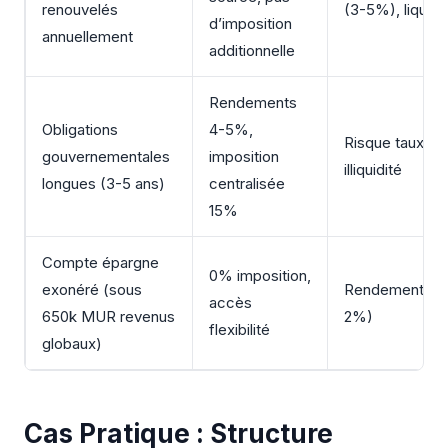
renouvelés
(3-5%), liquidit
d’imposition
annuellement
additionnelle
Rendements
Obligations
4-5%,
Risque taux int
gouvernementales
imposition
illiquidité
longues (3-5 ans)
centralisée
15%
Compte épargne
0% imposition,
exonéré (sous
Rendement min
accès
650k MUR revenus
2%)
flexibilité
globaux)
Cas Pratique : Structure