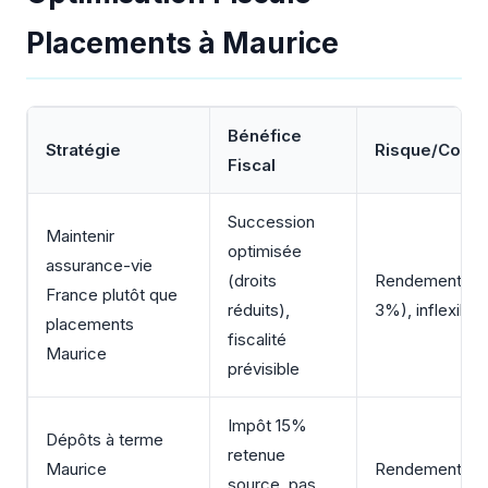
Placements à Maurice
Bénéfice
Stratégie
Risque/Consi
Fiscal
Succession
Maintenir
optimisée
assurance-vie
(droits
Rendements fai
France plutôt que
réduits),
3%), inflexibili
placements
fiscalité
Maurice
prévisible
Impôt 15%
Dépôts à terme
retenue
Maurice
Rendements m
source, pas