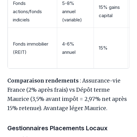
Fonds
5-8%
P
15% gains
actions/fonds
annuel
c
capital
indiciels
(variable)
di
D
Fonds immobilier
4-6%
i
15%
(REIT)
annuel
r
r
Comparaison rendements
: Assurance-vie
France (2% après frais) vs Dépôt terme
Maurice (3,5% avant impôt = 2,97% net après
15% retenue). Avantage léger Maurice.
Gestionnaires Placements Locaux