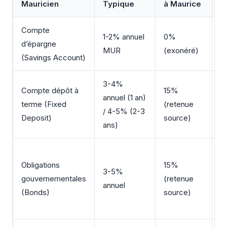
Mauricien
Typique
à Maurice
Compte
Li
1-2% annuel
0%
d’épargne
s
MUR
(exonéré)
(Savings Account)
i
3-4%
Compte dépôt à
15%
T
annuel (1 an)
terme (Fixed
(retenue
ca
/ 4-5% (2-3
Deposit)
source)
fl
ans)
R
Obligations
15%
s
3-5%
gouvernementales
(retenue
é
annuel
(Bonds)
source)
g
fi