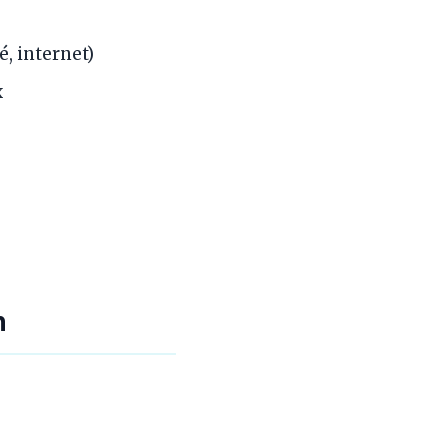
é, internet)
x
n