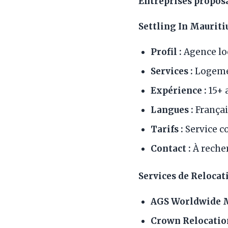
Entreprises proposa
Settling In Mauriti
Profil :
Agence loc
Services :
Logemen
Expérience :
15+ a
Langues :
Français
Tarifs :
Service c
Contact :
À recher
Services de Relocat
AGS Worldwide M
Crown Relocation