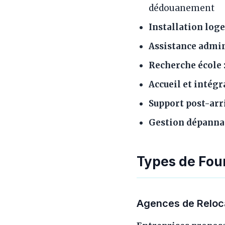
dédouanement
Installation log
Assistance admin
Recherche école 
Accueil et intégr
Support post-arri
Gestion dépanna
Types de Four
Agences de Reloca