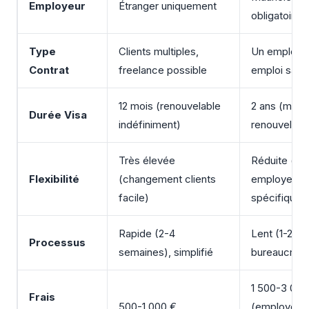
Employeur
Étranger uniquement
obligatoire
Type
Clients multiples,
Un employeu
Contrat
freelance possible
emploi salar
12 mois (renouvelable
2 ans (max
Durée Visa
indéfiniment)
renouvelabl
Très élevée
Réduite (lié
Flexibilité
(changement clients
employeur
facile)
spécifique)
Rapide (2-4
Lent (1-2 mo
Processus
semaines), simplifié
bureaucrati
1 500-3 000
Frais
500-1 000 €
(employeur