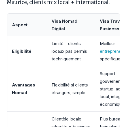
Maurice, clients mix local + international.
Visa Nomad
Visa Travail 
Aspect
Digital
Business
Limité – clients
Meilleur –
vis
Éligibilité
locaux pas permis
entrepreneur
/
techniquement
spécifique
Support
gouvernement
Avantages
Flexibilité si clients
startup, accès
Nomad
étrangers, simple
local, intégrat
économique
Clientèle locale
Plus bureaucra
interdite = business
frais plus éle