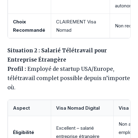
autonomie
Choix
CLAIREMENT Visa
Non reco
Recommandé
Nomad
Situation 2 : Salarié Télétravail pour
Entreprise Étrangère
Profil :
Employé de startup USA/Europe,
télétravail complet possible depuis n’importe
où.
Aspect
Visa Nomad Digital
Visa Tra
Non appl
Excellent – salarié
Éligibilité
employeu
entreprise étrangère