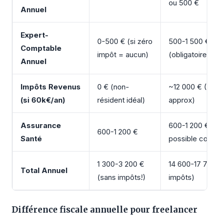
ou 500 €
Annuel
Expert-
0-500 € (si zéro
500-1 500 €
Comptable
impôt = aucun)
(obligatoire)
Annuel
Impôts Revenus
0 € (non-
~12 000 € (20
(si 60k€/an)
résident idéal)
approx)
Assurance
600-1 200 € (
600-1 200 €
Santé
possible contr
1 300-3 200 €
14 600-17 700
Total Annuel
(sans impôts!)
impôts)
Différence fiscale annuelle pour freelancer