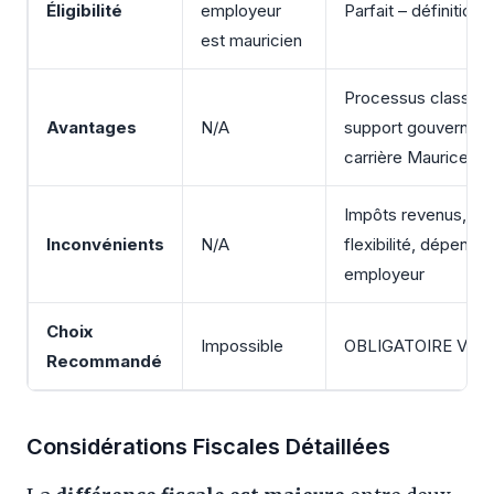
Éligibilité
employeur
Parfait – définition 
est mauricien
Processus classique
Avantages
N/A
support gouverneme
carrière Maurice
Impôts revenus, mo
Inconvénients
N/A
flexibilité, dépenda
employeur
Choix
Impossible
OBLIGATOIRE Visa T
Recommandé
Considérations Fiscales Détaillées