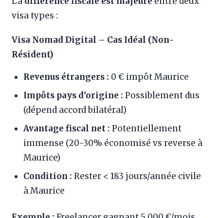
La
différence fiscale est majeure
entre deux
visa types :
Visa Nomad Digital – Cas Idéal (Non-
Résident)
Revenus étrangers :
0 € impôt Maurice
Impôts pays d’origine :
Possiblement dus
(dépend accord bilatéral)
Avantage fiscal net :
Potentiellement
immense (20-30% économisé vs reverse à
Maurice)
Condition :
Rester < 183 jours/année civile
à Maurice
Exemple :
Freelancer gagnant 5 000 €/mois