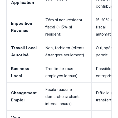
Application
contribue s
Zéro si non-résident
15-20% (rés
Imposition
fiscal (~15% si
fiscal
Revenus
résident)
automatiqu
Travail Local
Non, forbiden (clients
Oui, spécifi
Autorisé
étrangers seulement)
permit
Business
Très limité (pas
Possible cré
Local
employés locaux)
entreprise l
Facile (aucune
Changement
Difficile (n
démarche si clients
Emploi
transfert/r
internationaux)
Voie