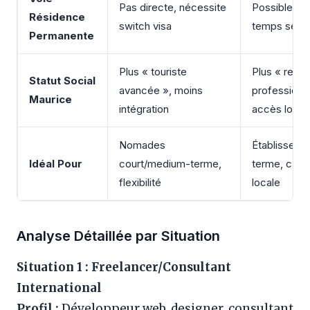
Pas directe, nécessite
Possible ap
Résidence
switch visa
temps servi
Permanente
Plus « touriste
Plus « resid
Statut Social
avancée », moins
professionne
Maurice
intégration
accès local
Nomades
Établisseme
Idéal Pour
court/medium-terme,
terme, carri
flexibilité
locale
Analyse Détaillée par Situation
Situation 1 : Freelancer/Consultant
International
Profil :
Développeur web, designer, consultant