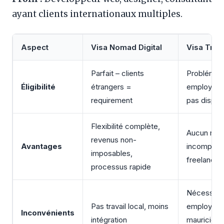
ayant clients internationaux multiples.
Aspect
Visa Nomad Digital
Visa Trava
Parfait – clients
Problémati
Éligibilité
étrangers =
employer m
requirement
pas dispo
Flexibilité complète,
Aucun réel
revenus non-
Avantages
incompatib
imposables,
freelance
processus rapide
Nécessite 
Pas travail local, moins
employer
Inconvénients
intégration
mauricien, 