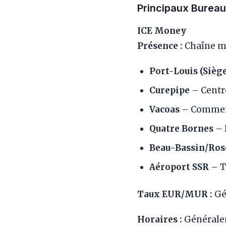
Principaux Burea
ICE Money
Présence :
Chaîne m
Port-Louis (Sièg
Curepipe
– Centr
Vacoas
– Commerc
Quatre Bornes
– 
Beau-Bassin/Ros
Aéroport SSR
– T
Taux EUR/MUR :
Gén
Horaires :
Générale