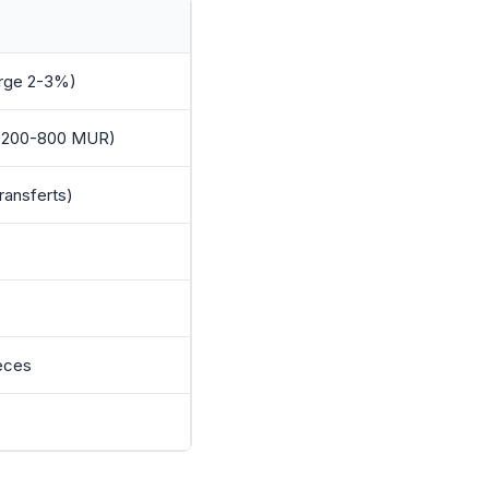
arge 2-3%)
n (200-800 MUR)
transferts)
pèces