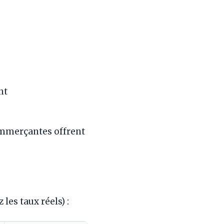
nt
ommerçantes offrent
 les taux réels) :