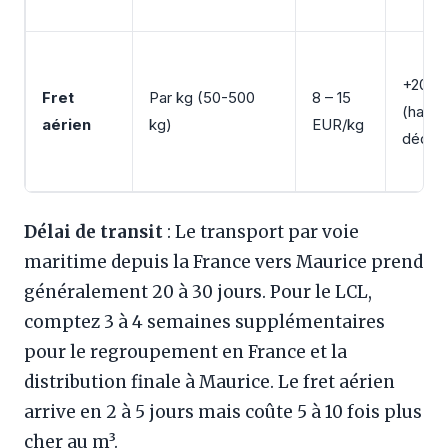
+200-
Fret
Par kg (50-500
8 – 15
(handl
aérien
kg)
EUR/kg
dédou
Délai de transit
: Le transport par voie
maritime depuis la France vers Maurice prend
généralement 20 à 30 jours. Pour le LCL,
comptez 3 à 4 semaines supplémentaires
pour le regroupement en France et la
distribution finale à Maurice. Le fret aérien
arrive en 2 à 5 jours mais coûte 5 à 10 fois plus
cher au m³.