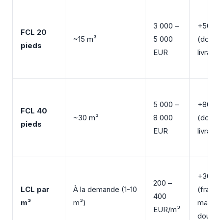
3 000 –
+500-
FCL 20
~15 m³
5 000
(douan
pieds
EUR
livrais
5 000 –
+800-
FCL 40
~30 m³
8 000
(douan
pieds
EUR
livrais
+300-
200 –
LCL par
À la demande (1-10
(frais
400
m³
m³)
manute
EUR/m³
douan