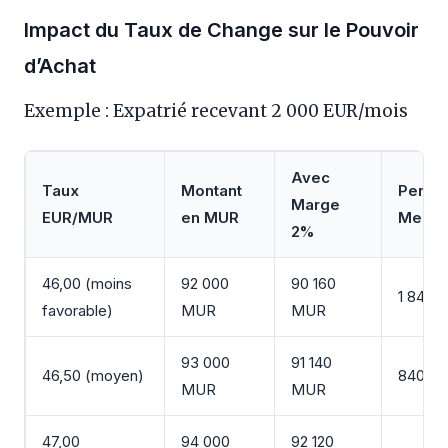
Impact du Taux de Change sur le Pouvoir
d’Achat
Exemple : Expatrié recevant 2 000 EUR/mois
Avec
Taux
Montant
Perte 
Marge
EUR/MUR
en MUR
Meille
2%
46,00 (moins
92 000
90 160
1 840 
favorable)
MUR
MUR
93 000
91 140
46,50 (moyen)
840 M
MUR
MUR
47,00
94 000
92 120