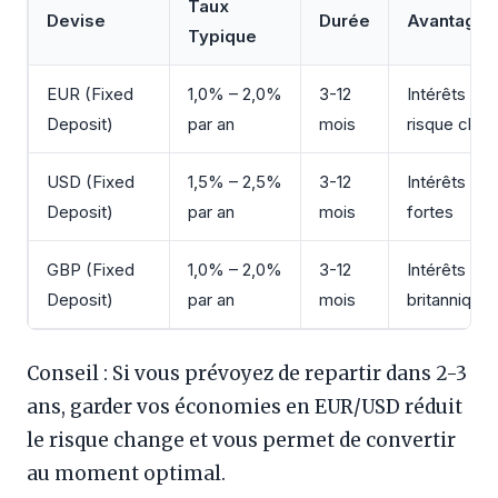
Taux
Devise
Durée
Avantages
Typique
EUR (Fixed
1,0% – 2,0%
3-12
Intérêts + 
Deposit)
par an
mois
risque cha
USD (Fixed
1,5% – 2,5%
3-12
Intérêts + 
Deposit)
par an
mois
fortes
GBP (Fixed
1,0% – 2,0%
3-12
Intérêts + 
Deposit)
par an
mois
britannique
Conseil : Si vous prévoyez de repartir dans 2-3
ans, garder vos économies en EUR/USD réduit
le risque change et vous permet de convertir
au moment optimal.