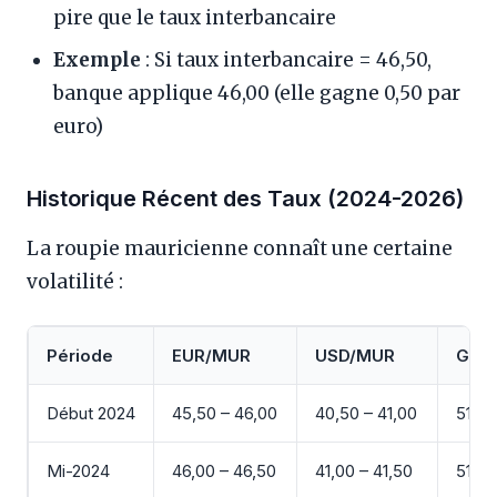
pire que le taux interbancaire
Exemple
: Si taux interbancaire = 46,50,
banque applique 46,00 (elle gagne 0,50 par
euro)
Historique Récent des Taux (2024-2026)
La roupie mauricienne connaît une certaine
volatilité :
Période
EUR/MUR
USD/MUR
GBP
Début 2024
45,50 – 46,00
40,50 – 41,00
51,00
Mi-2024
46,00 – 46,50
41,00 – 41,50
51,50