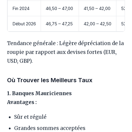
Fin 2024
46,50 – 47,00
41,50 – 42,00
52,00
Début 2026
46,75 – 47,25
42,00 – 42,50
52,50
Tendance générale : Légère dépréciation de la
roupie par rapport aux devises fortes (EUR,
USD, GBP).
Où Trouver les Meilleurs Taux
1. Banques Mauriciennes
Avantages :
Sûr et régulé
Grandes sommes acceptées