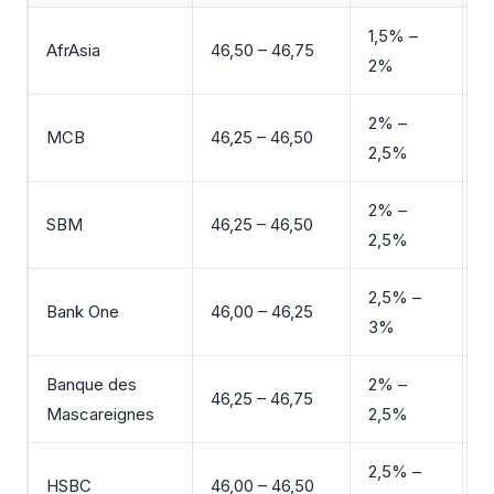
1,5% –
AfrAsia
46,50 – 46,75
E
2%
2% –
MCB
46,25 – 46,50
B
2,5%
2% –
SBM
46,25 – 46,50
B
2,5%
2,5% –
Bank One
46,00 – 46,25
M
3%
Banque des
2% –
46,25 – 46,75
B
Mascareignes
2,5%
2,5% –
HSBC
46,00 – 46,50
M