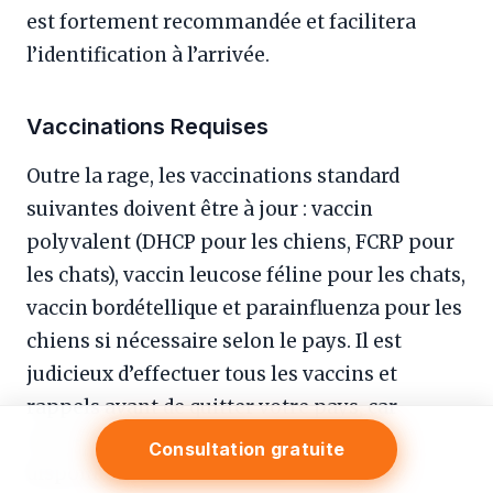
est fortement recommandée et facilitera
l’identification à l’arrivée.
Vaccinations Requises
Outre la rage, les vaccinations standard
suivantes doivent être à jour : vaccin
polyvalent (DHCP pour les chiens, FCRP pour
les chats), vaccin leucose féline pour les chats,
vaccin bordétellique et parainfluenza pour les
chiens si nécessaire selon le pays. Il est
judicieux d’effectuer tous les vaccins et
rappels avant de quitter votre pays, car
certains vaccins peuvent ne pas être
Consultation gratuite
disponibles immédiatement à Maurice.