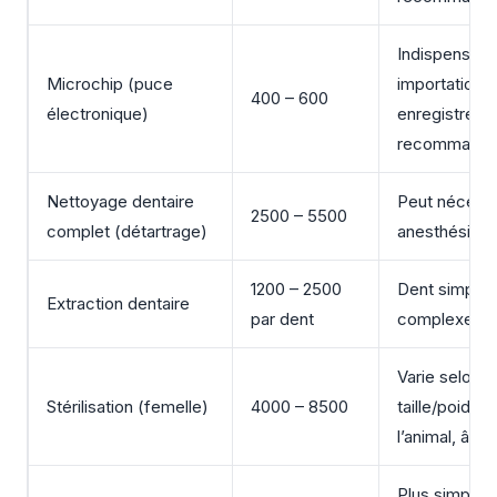
Indispensabl
Microchip (puce
importation,
400 – 600
électronique)
enregistreme
recommand
Nettoyage dentaire
Peut nécessi
2500 – 5500
complet (détartrage)
anesthésie g
1200 – 2500
Dent simple 
Extraction dentaire
par dent
complexe
Varie selon
Stérilisation (femelle)
4000 – 8500
taille/poids d
l’animal, âge
Plus simple 