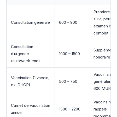
Première visi
suivi, peut in
Consultation générale
600 – 900
examen clini
complet
Consultation
Supplémentai
d’urgence
1000 – 1500
honoraires n
(nuit/week-end)
Vaccin antir
Vaccination (1 vaccin,
500 – 750
généralemen
ex. DHCP)
600 MUR
Vaccins mult
Carnet de vaccination
1500 – 2200
rappels
annuel
recommand