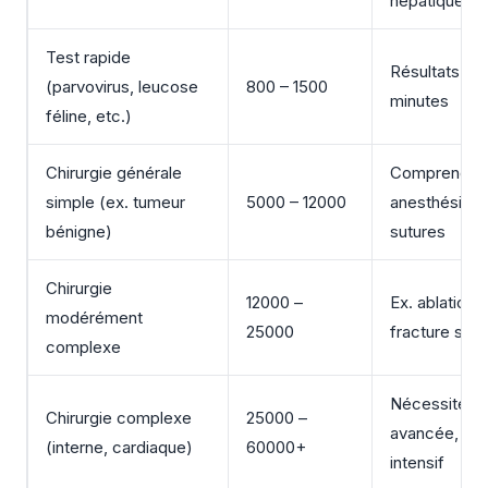
hépatique/ré
Test rapide
Résultats en 
(parvovirus, leucose
800 – 1500
minutes
féline, etc.)
Chirurgie générale
Comprend
simple (ex. tumeur
5000 – 12000
anesthésie, m
bénigne)
sutures
Chirurgie
12000 –
Ex. ablation 
modérément
25000
fracture sim
complexe
Nécessite an
Chirurgie complexe
25000 –
avancée, mon
(interne, cardiaque)
60000+
intensif