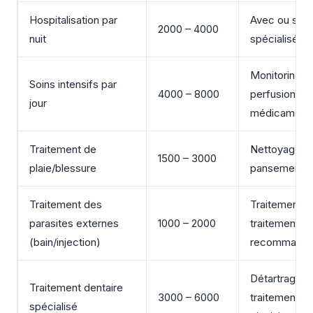
Hospitalisation par
Avec ou sans
2000 – 4000
nuit
spécialisés
Monitoring c
Soins intensifs par
4000 – 8000
perfusion,
jour
médicaments
Traitement de
Nettoyage, s
1500 – 3000
plaie/blessure
pansement
Traitement des
Traitement u
parasites externes
1000 – 2000
traitement m
(bain/injection)
recommand
Détartrage au
Traitement dentaire
3000 – 6000
traitement de
spécialisé