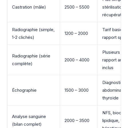
Castration (mâle)
2500 – 5500
stérilisation,
récupération
Radiographie (simple,
Tarif basiqu
1200 – 2000
1-2 clichés)
rapport spéci
Plusieurs ang
Radiographie (série
2000 – 4000
rapport analy
complète)
inclus
Diagnostic
Échographie
1500 – 3000
abdominal, c
thyroïde
NFS, biochimi
Analyse sanguine
2000 – 3500
lipidique, fon
(bilan complet)