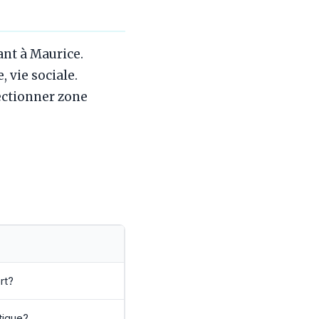
nt à Maurice.
 vie sociale.
lectionner zone
rt?
tique?