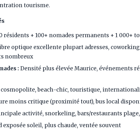
entration tourisme.
és
0 résidents + 100+ nomades permanents + 1 000+ to
ibre optique excellente plupart adresses, coworking
nts nombreux
ades :
Densité plus élevée Maurice, événements ré
cosmopolite, beach-chic, touristique, international
ure moins critique (proximité tout), bus local dispon
ncipale activité, snorkeling, bars/restaurants plag
 exposée soleil, plus chaude, ventée souvent