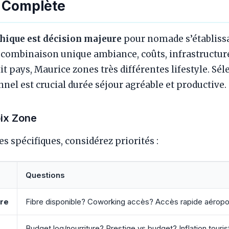
 Complète
hique est décision majeure
pour nomade s’établissa
combinaison unique ambiance, coûts, infrastructure,
t pays, Maurice zones très différentes lifestyle. Sé
nnel est crucial durée séjour agréable et productive.
ix Zone
 spécifiques, considérez priorités :
Questions
ure
Fibre disponible? Coworking accès? Accès rapide aéropo
Budget log/nourriture? Prestige vs budget? Inflation touris