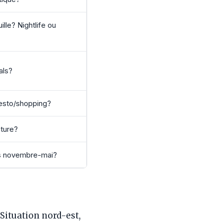
lle? Nightlife ou
als?
resto/shopping?
ture?
es novembre-mai?
Situation nord-est,