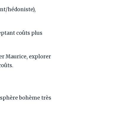
nt/hédoniste),
ptant coûts plus
r Maurice, explorer
coûts.
mosphère bohème très