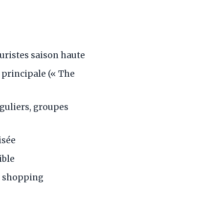
uristes saison haute
 principale (« The
guliers, groupes
isée
ible
e, shopping