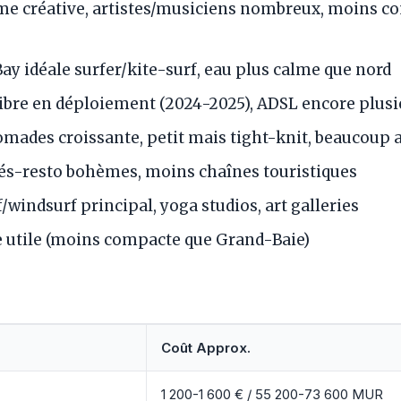
e créative, artistes/musiciens nombreux, moins c
y idéale surfer/kite-surf, eau plus calme que nord
ibre en déploiement (2024-2025), ADSL encore plusi
mades croissante, petit mais tight-knit, beaucoup ar
és-resto bohèmes, moins chaînes touristiques
/windsurf principal, yoga studios, art galleries
 utile (moins compacte que Grand-Baie)
Coût Approx.
1 200-1 600 € / 55 200-73 600 MUR