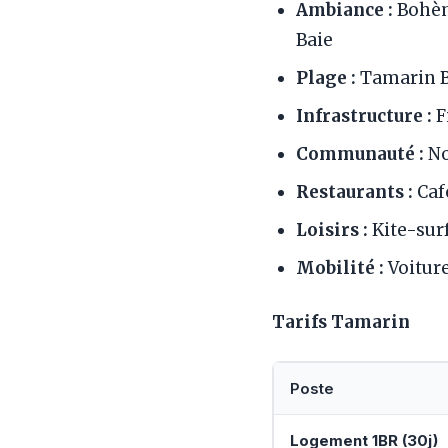
Ambiance :
Bohèm
Baie
Plage :
Tamarin Ba
Infrastructure :
F
Communauté :
No
Restaurants :
Caf
Loisirs :
Kite-surf
Mobilité :
Voiture
Tarifs Tamarin
Poste
Logement 1BR (30j)